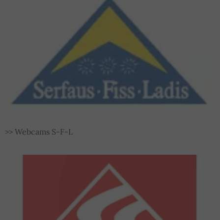
ANREISE & LAGE
LINKS
KONTAKT & IMPRESSUM
DATENSCHUTZ & COOKIES
SITEMAP
ANFRAGE
BUCHUNG
>> Webcams S-F-L